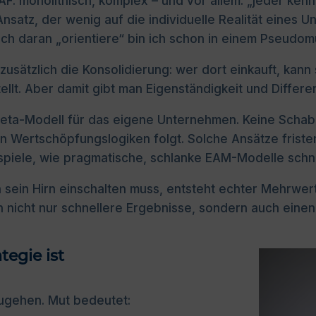
F: monolithisch, komplex – und vor allem: „jeder kennt 
 Ansatz, der wenig auf die individuelle Realität eines
ch daran „orientiere“ bin ich schon in einem Pseudo
zusätzlich die Konsolidierung: wer dort einkauft, kann
ellt. Aber damit gibt man Eigenständigkeit und Differe
eta-Modell für das eigene Unternehmen. Keine Schab
n Wertschöpfungslogiken folgt. Solche Ansätze friste
ispiele, wie pragmatische, schlanke EAM-Modelle schne
 sein Hirn einschalten muss, entsteht echter Mehrwert.
 nicht nur schnellere Ergebnisse, sondern auch einen
egie ist
zugehen. Mut bedeutet: