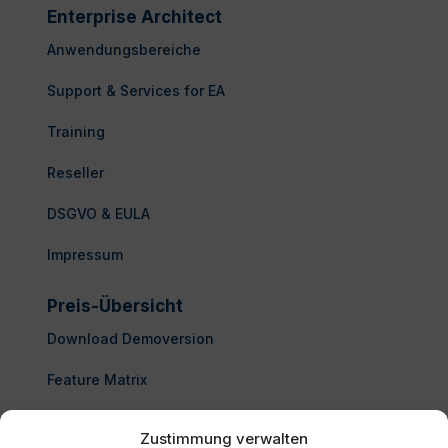
Enterprise Architect
Anwendungsbereiche
Support & Services for EA
Training
Reseller
DSGVO & EULA
Impressum
Preis-Übersicht
Download Demoversion
Feature Matrix
Enterprise Architect kaufen
Zustimmung verwalten