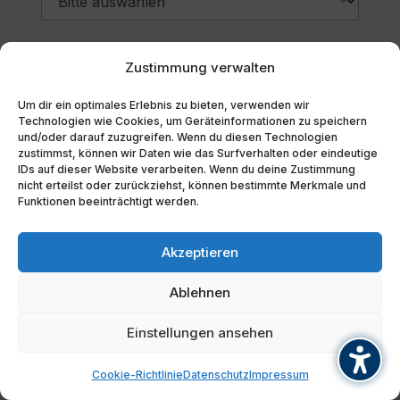
Einverständniserklärung
*
Zustimmung verwalten
Akzeptieren
Um dir ein optimales Erlebnis zu bieten, verwenden wir
Mit der Eingabe meiner Daten erkläre ich mich
Technologien wie Cookies, um Geräteinformationen zu speichern
einverstanden, dass SparxSystems Europe mich
und/oder darauf zuzugreifen. Wenn du diesen Technologien
ausschließlich zur Bearbeitung und Beantwortung
meiner Anfrage kontaktiert. Mit meiner
zustimmst, können wir Daten wie das Surfverhalten oder eindeutige
Zustimmung zum Newsletter erkläre ich mich
IDs auf dieser Website verarbeiten. Wenn du deine Zustimmung
einverstanden, von SparxSystems Europe über
nicht erteilst oder zurückziehst, können bestimmte Merkmale und
neue Produkte und Dienstleistungen informiert zu
Funktionen beeinträchtigt werden.
werden. Die Newsletter-Zusendung kann ich
jederzeit und mit jeder E-Mail abbestellen.
Akzeptieren
Absenden
Ablehnen
Einstellungen ansehen
Cookie-Richtlinie
Datenschutz
Impressum