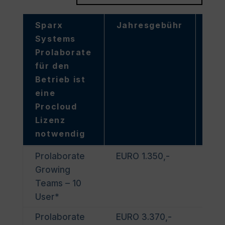
Sparx
Jahresgebühr
Pr
Systems
Prolaborate
für den
Betrieb ist
eine
Procloud
Lizenz
notwendig
Sparx
Jahresgebühr
Pr
Prolaborate
EURO 1.350,-
EA_
Systems
Growing
Prolaborate
Teams – 10
für den
User*
Betrieb ist
Prolaborate
EURO 3.370,-
EA_
eine