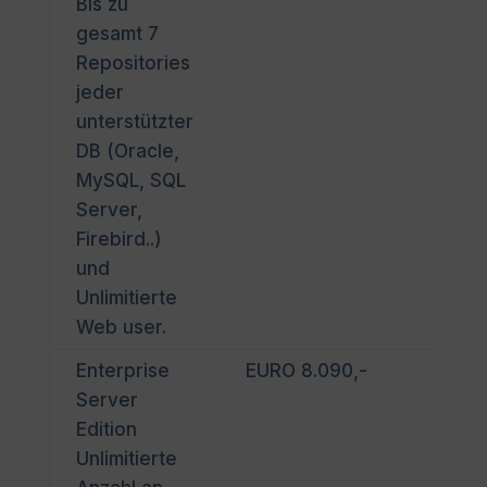
Bis zu
Server
gesamt 7
Repositories
jeder
unterstützter
DB (Oracle,
MySQL, SQL
Server,
Firebird..)
und
Unlimitierte
Web user.
Enterprise
EURO 8.090,-
EA_
Server
Edition
Unlimitierte