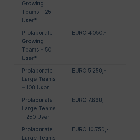
Growing
Procloud
Teams – 25
Lizenz
User*
notwendig
Prolaborate
EURO 4.050,-
EA_
Growing
Teams – 50
User*
Prolaborate
EURO 5.250,-
EA_
Large Teams
– 100 User
Prolaborate
EURO 7.890,-
EA_
Large Teams
– 250 User
Prolaborate
EURO 10.750,-
EA_
Large Teams