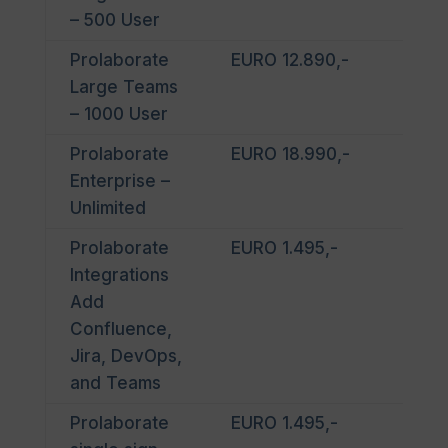
– 500 User
Prolaborate
EURO 12.890,-
EA_
Large Teams
– 1000 User
Prolaborate
EURO 18.990,-
EA_
Enterprise –
Unlimited
Prolaborate
EURO 1.495,-
EA_
Integrations
Add
Confluence,
Jira, DevOps,
and Teams
Prolaborate
EURO 1.495,-
EA_