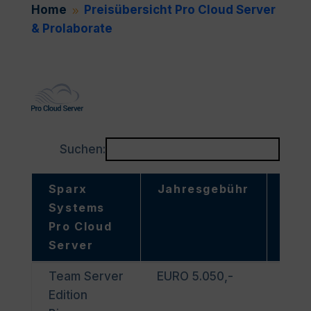
Home
Preisübersicht Pro Cloud Server
9
& Prolaborate
Suchen:
Sparx
Jahresgebühr
Pro
Systems
Pro Cloud
Server
Sparx
Jahresgebühr
Pro
Team Server
EURO 5.050,-
EA_
Systems
Edition
Pro Cloud